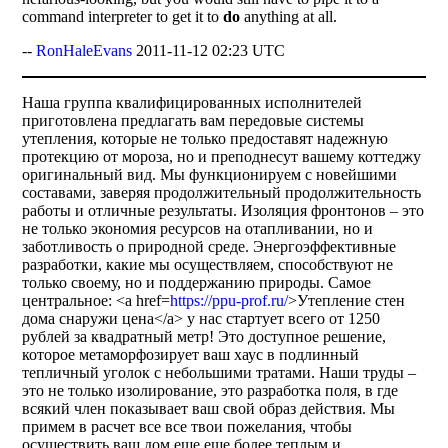
command interpreter to get it to
do
anything at all.
--
RonHaleEvans
2011-11-12 02:23 UTC
Наша группа квалифицированных исполнителей
приготовлена предлагать вам передовые системы
утепления, которые не только предоставят надежную
протекцию от мороза, но и преподнесут вашему коттеджу
оригинальный вид. Мы функционируем с новейшими
составами, заверяя продолжительный продолжительность
работы и отличные результаты. Изоляция фронтонов – это
не только экономия ресурсов на отапливании, но и
заботливость о природной среде. Энергоэффективные
разработки, какие мы осуществляем, способствуют не
только своему, но и поддержанию природы. Самое
центральное: <a href=
https://ppu-prof.ru/
>Утепление стен
дома снаружи цена</a> у нас стартует всего от 1250
рублей за квадратный метр! Это доступное решение,
которое метаморфозирует ваш хаус в подлинный
тепличный уголок с небольшими тратами. Наши труды –
это не только изолирование, это разработка поля, в где
всякий член показывает ваш свой образ действия. Мы
примем в расчет все все твои пожелания, чтобы
осуществить ваш дом еще еще более теплым и