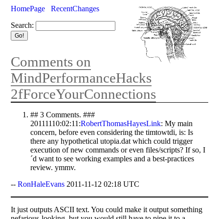
HomePage
RecentChanges
Search:
Comments on
MindPerformanceHacks
2fForceYourConnections
## 3 Comments. ###
20111110:02:11:
RobertThomasHayesLink
: My main
concern, before even considering the timtowtdi, is: Is
there any hypothetical utopia.dat which could trigger
execution of new commands or even files/scripts? If so, I
´d want to see working examples and a best-practices
review. ymmv.
--
RonHaleEvans
2011-11-12 02:18 UTC
It just outputs ASCII text. You could make it output something
nefarious-looking, but you would still have to pipe it to a